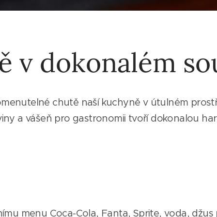
ě v dokonalém so
omenutelné chutě naší kuchyně v útulném prostře
iny a vášeň pro gastronomii tvoří dokonalou ha
nímu menu Coca-Cola, Fanta, Sprite, voda, džus