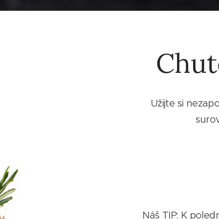
Chut
Užijte si nezap
surov
Náš TIP: K poled