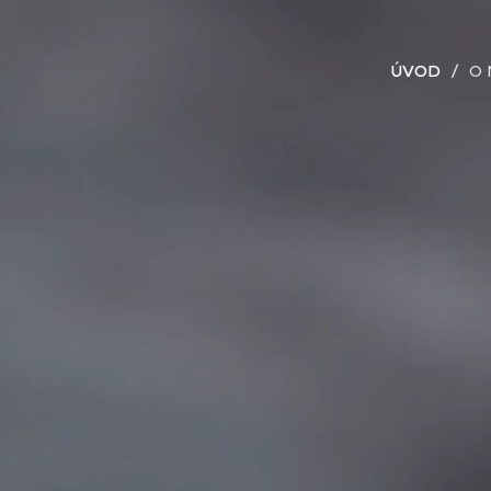
ÚVOD
O 