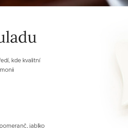
uladu
dí, kde kvalitní
rmonii
 pomeranč, jablko