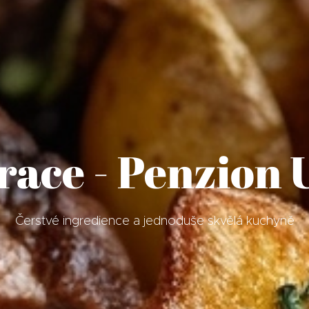
race - Penzion 
Čerstvé ingredience a jednoduše skvělá kuchyně